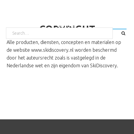
Door
Spring
naar
naar
HOME
SKIËN
SNOWBOARDEN
TARIEVEN
de
de
WAX EN SLIJP SERVICE
OVER ONS
DIRECT BOEKEN
CONTACT
COPYRIGHT
hoofd
voettekst
SEARCH
FOR:
inhoud
Alle producten, diensten, concepten en materialen op
de website www.skidiscovery.nl worden beschermd
door het auteursrecht zoals is vastgelegd in de
Nederlandse wet en zijn eigendom van SkiDiscovery.