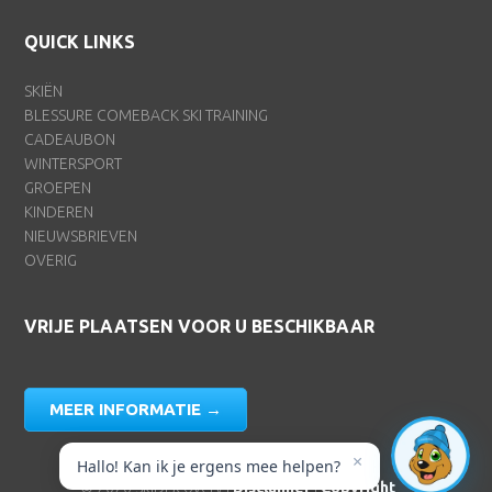
QUICK LINKS
SKIËN
BLESSURE COMEBACK SKI TRAINING
CADEAUBON
WINTERSPORT
GROEPEN
KINDEREN
NIEUWSBRIEVEN
OVERIG
VRIJE PLAATSEN VOOR U BESCHIKBAAR
MEER INFORMATIE →
© 2026 SkiDiscovery |
Disclaimer
|
Copyright