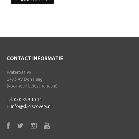
Footer
CONTACT INFORMATIE
Waterpas 99
2495 AV Den Haag
(voorheen Leidschendam)
Tel.
070-399 10 14
E.
info@skidiscovery.nl