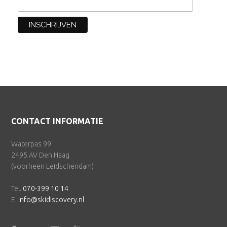
Footer
CONTACT INFORMATIE
Waterpas 99
2495 AV Den Haag
(voorheen Leidschendam)
Tel.
070-399 10 14
E.
info@skidiscovery.nl