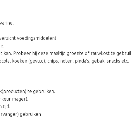
varine.
verzicht voedingsmiddelen)
de.
at kan. Probeer bij deze maaltijd groente of rauwkost te gebrui
cola, koeken (gevuld), chips, noten, pinda’s, gebak, snacks etc.
k(producten) te gebruiken.
orkeur mager).
tijd.
ervanger) gebruiken