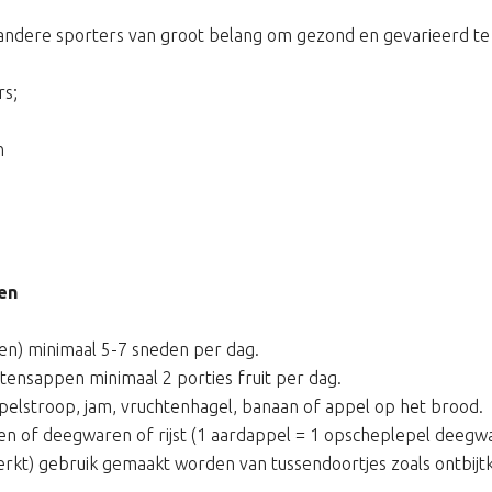
r andere sporters van groot belang om gezond en gevarieerd te
rs;
n
en
en) minimaal 5-7 sneden per dag.
tensappen minimaal 2 porties fruit per dag.
ppelstroop, jam, vruchtenhagel, banaan of appel op het brood.
n of deegwaren of rijst (1 aardappel = 1 opscheplepel deegwar
erkt) gebruik gemaakt worden van tussendoortjes zoals ontbijtk