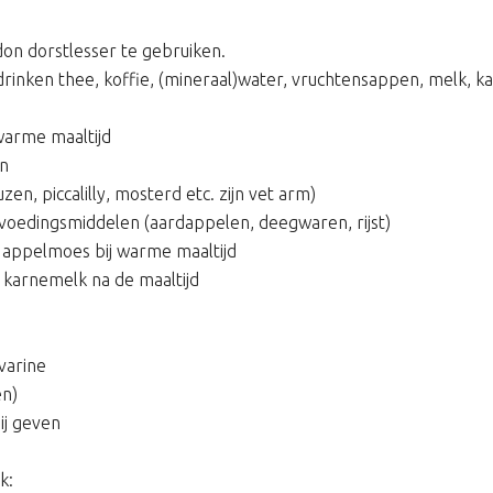
don dorstlesser te gebruiken.
 drinken thee, koffie, (mineraal)water, vruchtensappen, melk, k
warme maaltijd
en
n, piccalilly, mosterd etc. zijn vet arm)
 voedingsmiddelen (aardappelen, deegwaren, rijst)
. appelmoes bij warme maaltijd
 karnemelk na de maaltijd
varine
n)
ij geven
k: