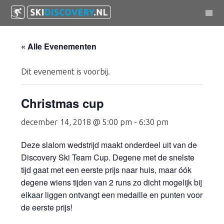
Door
Spring
Spring
MENU
naar
naar
naar
de
de
de
« Alle Evenementen
hoofd
eerste
voettekst
inhoud
sidebar
Dit evenement is voorbij.
Christmas cup
december 14, 2018 @ 5:00 pm
-
6:30 pm
Deze slalom wedstrijd maakt onderdeel uit van de
Discovery Ski Team Cup. Degene met de snelste
tijd gaat met een eerste prijs naar huis, maar óók
degene wiens tijden van 2 runs zo dicht mogelijk bij
elkaar liggen ontvangt een medaille en punten voor
de eerste prijs!