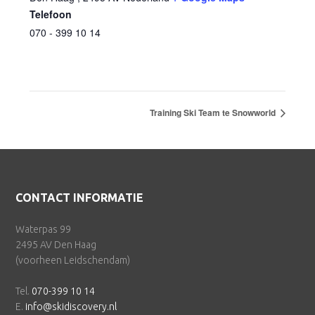
Telefoon
070 - 399 10 14
Training Ski Team te Snowworld
Footer
CONTACT INFORMATIE
Waterpas 99
2495 AV Den Haag
(voorheen Leidschendam)
Tel.
070-399 10 14
E.
info@skidiscovery.nl