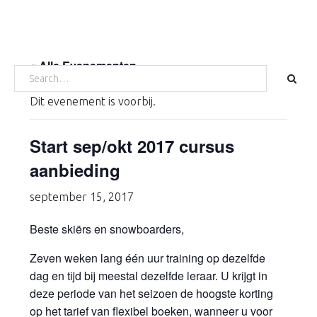
Door
Spring
Spring
naar
naar
naar
HOME
SKIËN
SNOWBOARDEN
TARIEVEN
de
de
de
WAX EN SLIJP SERVICE
OVER ONS
DIRECT BOEKEN
CONTACT
« Alle Evenementen
hoofd
eerste
voettekst
SEARCH
FOR:
inhoud
sidebar
Dit evenement is voorbij.
Start sep/okt 2017 cursus
aanbieding
september 15, 2017
Beste skiërs en snowboarders,
Zeven weken lang één uur training op dezelfde
dag en tijd bij meestal dezelfde leraar. U krijgt in
deze periode van het seizoen de hoogste korting
op het tarief van flexibel boeken, wanneer u voor