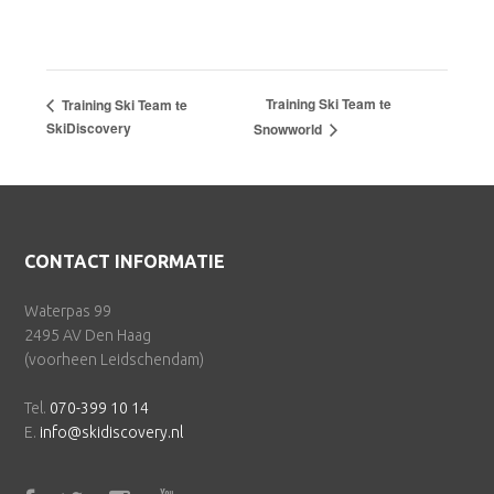
Training Ski Team te
Training Ski Team te
SkiDiscovery
Snowworld
Footer
CONTACT INFORMATIE
Waterpas 99
2495 AV Den Haag
(voorheen Leidschendam)
Tel.
070-399 10 14
E.
info@skidiscovery.nl