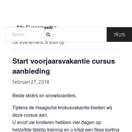
Door
Spring
Spring
naar
naar
naar
HOME
SKIËN
SNOWBOARDEN
TARIEVEN
de
de
de
WAX EN SLIJP SERVICE
OVER ONS
DIRECT BOEKEN
CONTACT
« Alle Evenementen
hoofd
eerste
voettekst
SEARCH
FOR:
inhoud
sidebar
Dit evenement is voorbij.
Start voorjaarsvakantie cursus
aanbieding
februari 27, 2018
Beste skiërs en snowboarders,
Tijdens de Haagsche krokusvakantie bieden wij
deze cursus aan.
U en/of uw kinderen hebben vier dagen op
hetzelfde tijdstip training en u krijgt een fikse korting