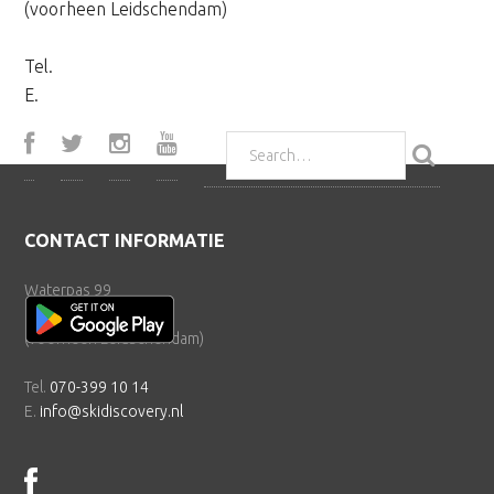
(voorheen Leidschendam)
Tel.
070-399 10 14
E.
info@skidiscovery.nl
Search
for:
Footer
CONTACT INFORMATIE
Waterpas 99
2495 AV Den Haag
(voorheen Leidschendam)
Tel.
070-399 10 14
E.
info@skidiscovery.nl