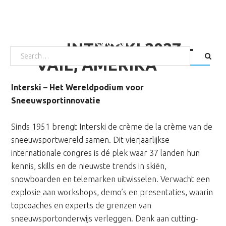
Door
Spring
Spring
naar
naar
naar
HOME
SKIËN
SNOWBOARDEN
TARIEVEN
de
de
de
WAX EN SLIJP SERVICE
OVER ONS
DIRECT BOEKEN
CONTACT
INTERSKI 2027 –
hoofd
eerste
voettekst
SEARCH
FOR:
inhoud
sidebar
VAIL, AMERIKA
Interski – Het Wereldpodium voor
Sneeuwsportinnovatie
Sinds 1951 brengt Interski de crème de la crème van de
sneeuwsportwereld samen. Dit vierjaarlijkse
internationale congres is dé plek waar 37 landen hun
kennis, skills en de nieuwste trends in skiën,
snowboarden en telemarken uitwisselen. Verwacht een
explosie aan workshops, demo’s en presentaties, waarin
topcoaches en experts de grenzen van
sneeuwsportonderwijs verleggen. Denk aan cutting-