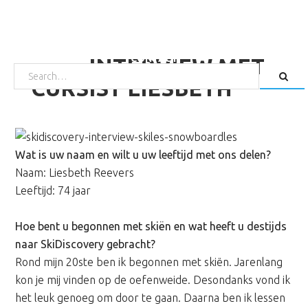
Door
Spring
naar
naar
HOME
SKIËN
SNOWBOARDEN
TARIEVEN
de
de
WAX EN SLIJP SERVICE
OVER ONS
DIRECT BOEKEN
CONTACT
INTERVIEW MET
hoofd
voettekst
SEARCH
FOR:
inhoud
CURSIST LIESBETH
Wat is uw naam en wilt u uw leeftijd met ons delen?
Naam: Liesbeth Reevers
Leeftijd: 74 jaar
Hoe bent u begonnen met skiën en wat heeft u destijds
naar SkiDiscovery gebracht?
Rond mijn 20ste ben ik begonnen met skiën. Jarenlang
kon je mij vinden op de oefenweide. Desondanks vond ik
het leuk genoeg om door te gaan. Daarna ben ik lessen