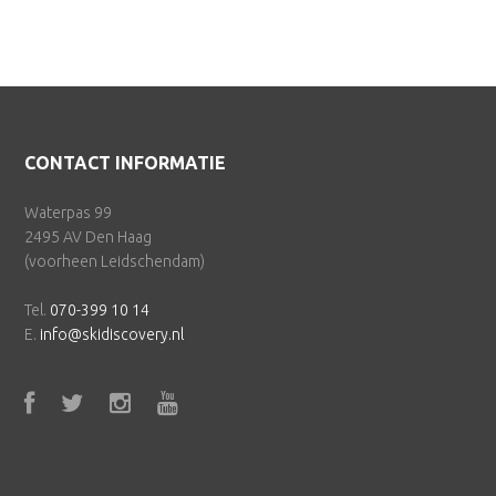
Footer
CONTACT INFORMATIE
Waterpas 99
2495 AV Den Haag
(voorheen Leidschendam)
Tel.
070-399 10 14
E.
info@skidiscovery.nl