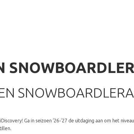
SNOWBOARDEN
TARIEVEN
WAX EN SLIJP SERVICE
EN SNOWBOARDLE
- EN SNOWBOARDLER
iDiscovery! Ga in seizoen ’26-’27 de uitdaging aan om het nivea
illen.