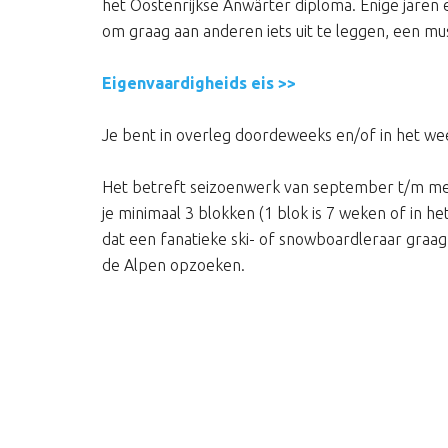
het Oostenrijkse Anwärter diploma. Enige jaren 
om graag aan anderen iets uit te leggen, een mu
Eigenvaardigheids eis >>
Je bent in overleg doordeweeks en/of in het we
Het betreft seizoenwerk van september t/m mei,
je minimaal 3 blokken (1 blok is 7 weken of in h
dat een fanatieke ski- of snowboardleraar graag
de Alpen opzoeken.