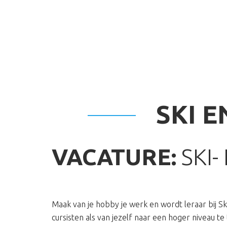
Door
Spring
naar
naar
de
de
hoofd
voettekst
HOME
SKIËN
inhoud
SKI 
VACATURE:
SKI
Maak van je hobby je werk en wordt leraar bij Sk
cursisten als van jezelf naar een hoger niveau te t