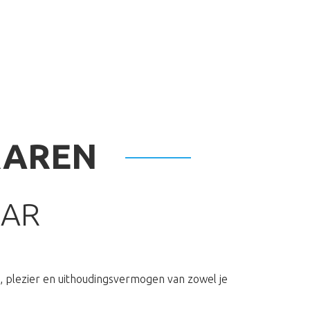
OVER ONS
DIRECT BOEKEN
CONTACT
RAREN
AAR
u, plezier en uithoudingsvermogen van zowel je