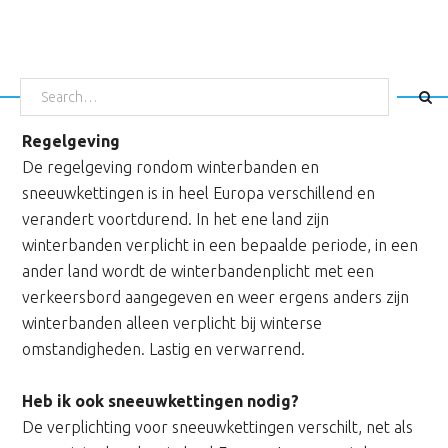
Door
Spring
naar
naar
HOME
SKIËN
SNOWBOARDEN
TARIEVEN
WAX EN SLIJP SERVI
de
de
OVER ONS
DIRECT BOEKEN
CONTACT
SEARCH
WINTERBANDEN
hoofd
voettekst
FOR:
inhoud
Regelgeving
De regelgeving rondom winterbanden en
sneeuwkettingen is in heel Europa verschillend en
verandert voortdurend. In het ene land zijn
winterbanden verplicht in een bepaalde periode, in een
ander land wordt de winterbandenplicht met een
verkeersbord aangegeven en weer ergens anders zijn
winterbanden alleen verplicht bij winterse
omstandigheden. Lastig en verwarrend.
Heb ik ook sneeuwkettingen nodig?
De verplichting voor sneeuwkettingen verschilt, net als