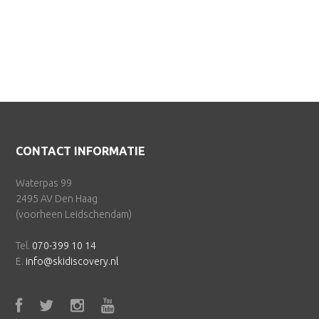
Volgende »
Footer
CONTACT INFORMATIE
Waterpas 99
2495 AV Den Haag
(voorheen Leidschendam)
Tel.
070-399 10 14
E.
info@skidiscovery.nl